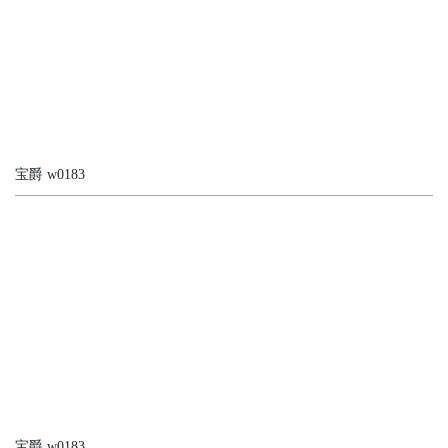
宝爵 w0183
宝爵 w0183