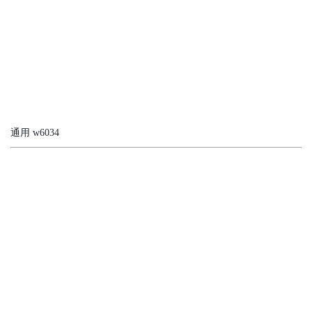
通用 w6034