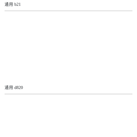
通用 b21
通用 d820