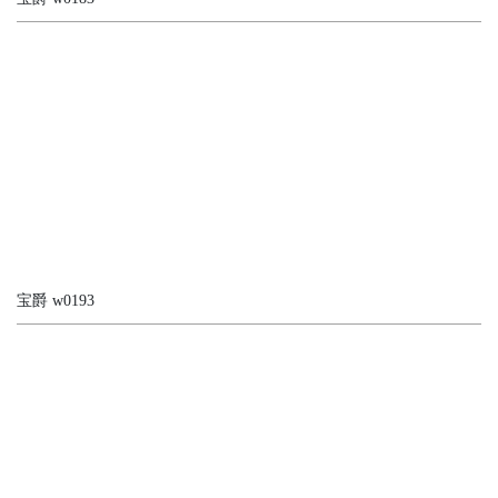
宝爵 w0193