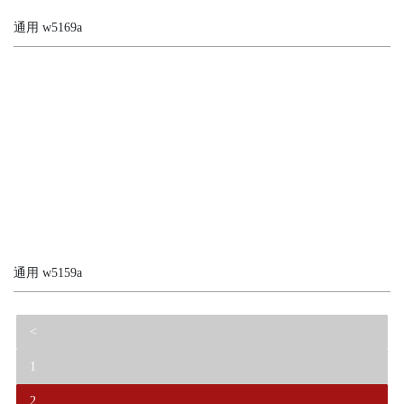
通用 w5169a
通用 w5159a
<
1
2