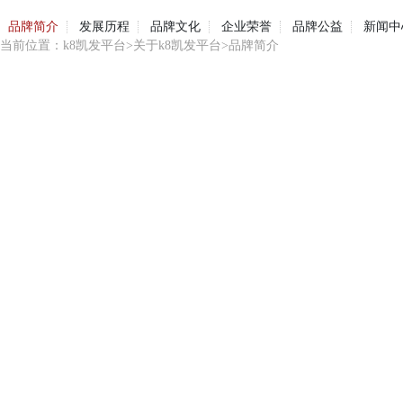
品牌简介
发展历程
品牌文化
企业荣誉
品牌公益
新闻中
当前位置：
k8凯发平台
>
关于k8凯发平台
>
品牌简介