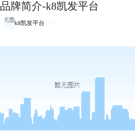
品牌简介-k8凯发平台
k8凯发平台