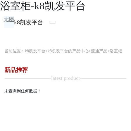
浴室柜-k8凯发平台
k8凯发平台
当前位置：
k8凯发平台
>
k8凯发平台的产品中心
>
流通产品
>
浴室柜
新品推荐
latest product
未查询到任何数据！