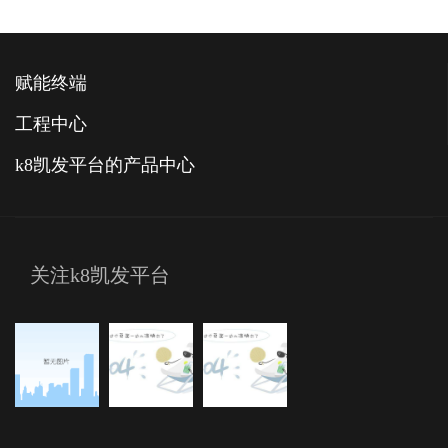
赋能终端
工程中心
k8凯发平台的产品中心
关注k8凯发平台