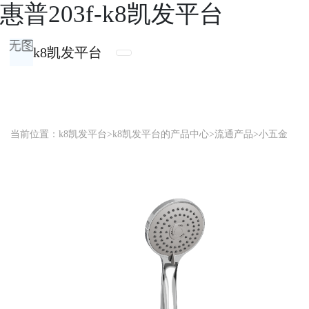
惠普203f-k8凯发平台
k8凯发平台
当前位置：
k8凯发平台
>
k8凯发平台的产品中心
>
流通产品
>
小五金