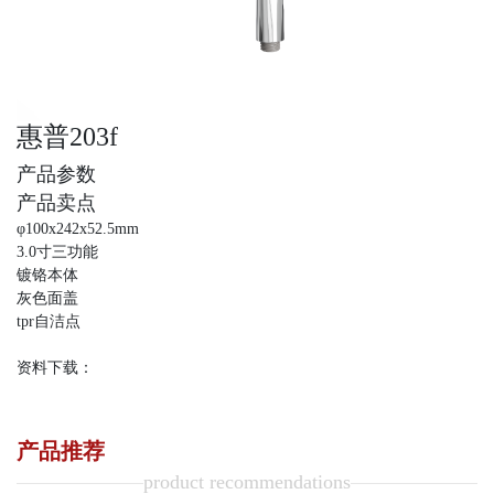
惠普203f
产品参数
产品卖点
φ100x242x52.5mm
3.0寸三功能
镀铬本体
灰色面盖
tpr自洁点
资料下载：
线下购买
产品推荐
product recommendations