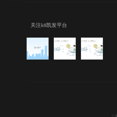
关注k8凯发平台
| 