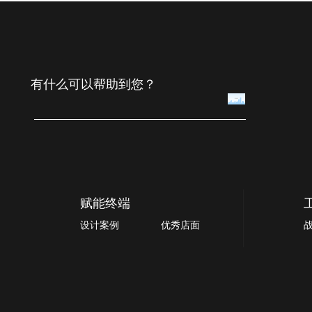
有什么可以帮助到您？
赋能终端
设计案例
优秀店面