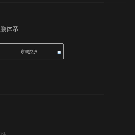
东鹏体系
东鹏控股
ed.