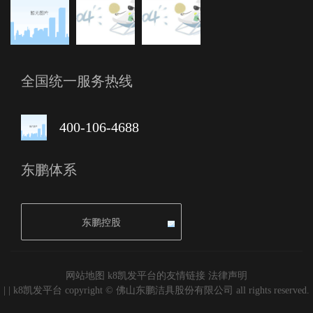
全国统一服务热线
400-106-4688
东鹏体系
东鹏控股
网站地图
k8凯发平台的友情链接
法律声明
| | k8凯发平台 copyright © 佛山东鹏洁具股份有限公司 all rights reserved.