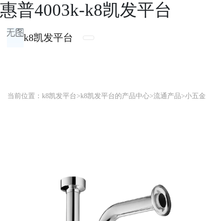
惠普4003k-k8凯发平台
k8凯发平台
当前位置：
k8凯发平台
>
k8凯发平台的产品中心
>
流通产品
>
小五金