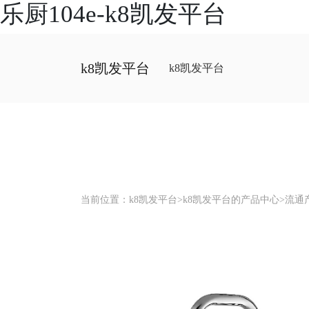
乐厨104e-k8凯发平台
k8凯发平台
k8凯发平台
当前位置：
k8凯发平台
>
k8凯发平台的产品中心
>
流通