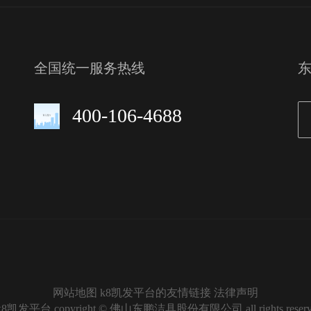
全国统一服务热线
400-106-4688
网站地图
k8凯发平台的友情链接
法律声明
| k8凯发平台 copyright © 佛山东鹏洁具股份有限公司 all rights reserv