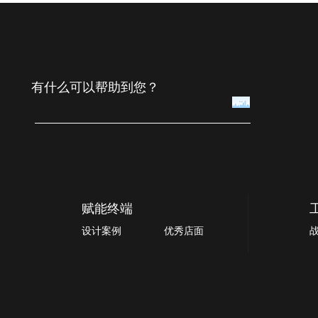
有什么可以帮助到您？
赋能终端
设计案例
优秀店面