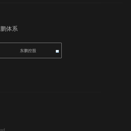
东鹏体系
东鹏控股
ed.