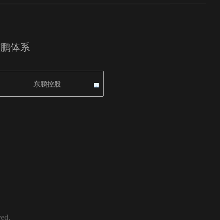
东鹏体系
东鹏控股
ed.