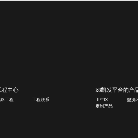
工程中心
k8凯发平台的产
战略工程
工程联系
卫生区
盥洗
定制产品