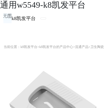
通用w5549-k8凯发平台
k8凯发平台
当前位置：
k8凯发平台
>
k8凯发平台的产品中心
>
流通产品
>
卫生陶瓷