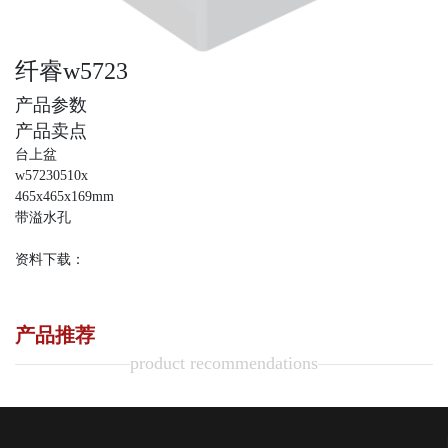
纤睿w5723
产品参数
产品卖点
台上盆
w57230510x
465x465x169mm
带溢水孔
资料下载：
线下购买
产品推荐
product recommendations