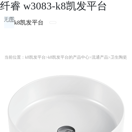
纤睿 w3083-k8凯发平台
k8凯发平台
当前位置：
k8凯发平台
>
k8凯发平台的产品中心
>
流通产品
>
卫生陶瓷