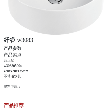
纤睿 w3083
产品参数
产品卖点
台上盆
w30830500x
430x430x135mm
不带溢水孔
资料下载：
线下购买
产品推荐