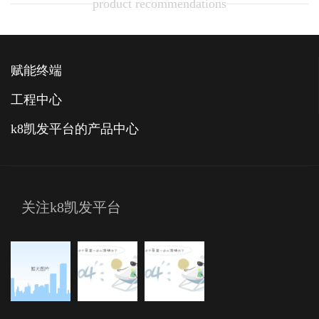
product recommendations
赋能终端
工程中心
k8凯发平台的产品中心
关注k8凯发平台