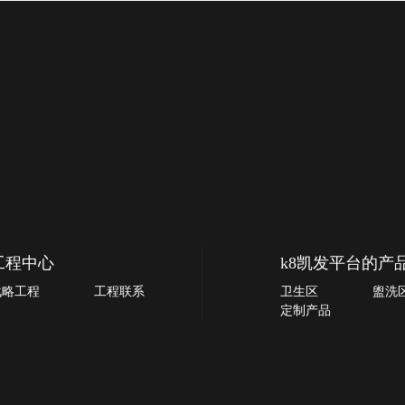
工程中心
k8凯发平台的产
战略工程
工程联系
卫生区
盥洗
定制产品