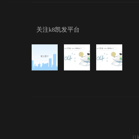
关注k8凯发平台
| 