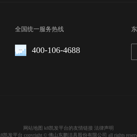
全国统一服务热线
400-106-4688
网站地图
k8凯发平台的友情链接
法律声明
| k8凯发平台 copyright © 佛山东鹏洁具股份有限公司 all rights reserv