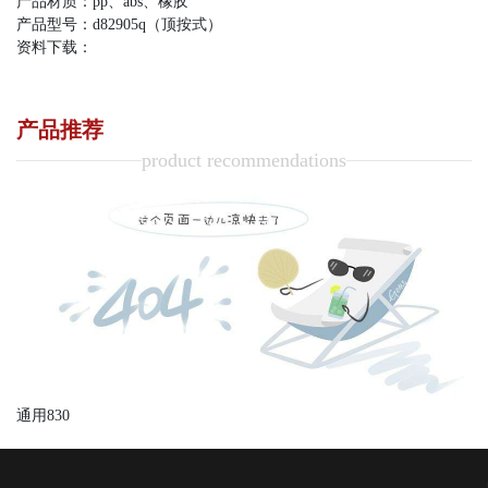
产品材质：pp、abs、橡胶
产品型号：d82905q（顶按式）
资料下载：
线下购买
产品推荐
product recommendations
通用830
通