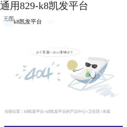
通用829-k8凯发平台
k8凯发平台
当前位置：
k8凯发平台
>
k8凯发平台的产品中心
>
卫生区
>
水箱